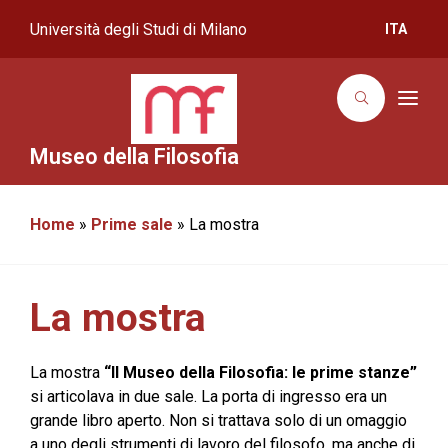
Università degli Studi di Milano
ITA
T
o
g
g
Museo della Filosofia
l
e
n
a
Home
»
Prime sale
»
La mostra
v
i
g
a
t
i
La mostra
o
n
La mostra
“Il Museo della Filosofia: le prime stanze”
si articolava in due sale. La porta di ingresso era un
grande libro aperto. Non si trattava solo di un omaggio
a uno degli strumenti di lavoro del filosofo, ma anche di