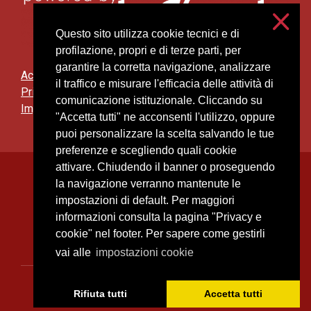
Questo sito utilizza cookie tecnici e di
profilazione, propri e di terze parti, per
garantire la corretta navigazione, analizzare
Accessibilità
il traffico e misurare l'efficacia delle attività di
Privacy e cookies
comunicazione istituzionale. Cliccando su
Impostazioni cookie
"Accetta tutti" ne acconsenti l'utilizzo, oppure
puoi personalizzare la scelta salvando le tue
preferenze e scegliendo quali cookie
attivare. Chiudendo il banner o proseguendo
Università degli Studi di Milano
la navigazione verranno mantenute le
Via Festa del Perdono, 7 - 20122 Milano
impostazioni di default. Per maggiori
Posta Elettronica Certificata
informazioni consulta la pagina "Privacy e
cookie" nel footer. Per sapere come gestirli
vai alle
impostazioni cookie
C.F. 80012650158 - P.I. 03064870151
Rifiuta tutti
Accetta tutti