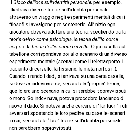
Il
Gioco dell’oca sull’identità personale,
per esempio,
illustrava diverse teorie sull’identità personale
attraverso un viaggio negli esperimenti mentali di cui i
filosofi si avvalgono per sostenerle. All’inizio ogni
giocatore doveva adottare una teoria, scegliendo tra la
teoria dell’io come psicologia
, la
teoria dell’io come
corpo
o la
teoria dell’io come cervello.
Ogni casella sul
tabellone corrispondeva poi allo scenario di un diverso
esperimento mentale (scenari come il teletrasporto, il
trapianto di cervello, la fissione, le metamorfosi…).
Quando, tirando i dadi, si arrivava su una certa casella,
si doveva indovinare se, secondo la “propria” teoria,
quello era uno scenario in cui si sarebbe sopravvissuti
o meno. Se indovinava, poteva procedere lanciando di
nuovo il dado. Si poteva anche cercare di “far fuori” i gli
avversari spostando le loro pedine su caselle-scenari
in cui, secondo le “loro” teorie sull’identità personale,
non sarebbero sopravvissuti.