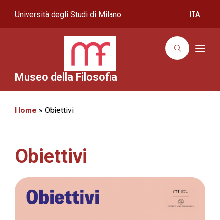
Università degli Studi di Milano
ITA
T
o
g
g
Museo della Filosofia
l
e
n
a
Home
»
Obiettivi
v
i
g
a
t
i
Obiettivi
o
n