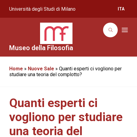
Università degli Studi di Milano
ITA
T
o
g
g
Museo della Filosofia
l
e
n
a
Home
»
Nuove Sale
»
Quanti esperti ci vogliono per
v
i
studiare una teoria del complotto?
g
a
t
i
o
Quanti esperti ci
n
vogliono per studiare
una teoria del