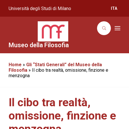
Università degli Studi di Milano
ITA
T
o
g
g
Museo della Filosofia
l
e
n
a
Home
»
Gli “Stati Generali” del Museo della
v
i
Filosofia
»
Il cibo tra realtà, omissione, finzione e
g
menzogna
a
t
i
o
n
Il cibo tra realtà,
omissione, finzione e