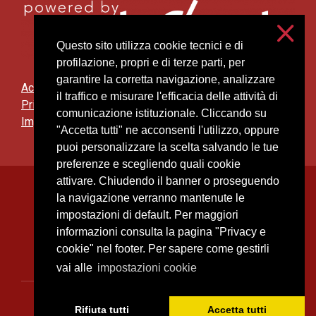
Questo sito utilizza cookie tecnici e di
profilazione, propri e di terze parti, per
garantire la corretta navigazione, analizzare
Accessibilità
il traffico e misurare l'efficacia delle attività di
Privacy e cookies
comunicazione istituzionale. Cliccando su
Impostazioni cookie
"Accetta tutti" ne acconsenti l'utilizzo, oppure
puoi personalizzare la scelta salvando le tue
preferenze e scegliendo quali cookie
attivare. Chiudendo il banner o proseguendo
Università degli Studi di Milano
la navigazione verranno mantenute le
Via Festa del Perdono, 7 - 20122 Milano
impostazioni di default. Per maggiori
Posta Elettronica Certificata
informazioni consulta la pagina "Privacy e
cookie" nel footer. Per sapere come gestirli
vai alle
impostazioni cookie
C.F. 80012650158 - P.I. 03064870151
Rifiuta tutti
Accetta tutti