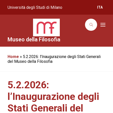
Università degli Studi di Milano
ITA
T
o
g
g
Museo della Filosofia
l
e
n
a
Home
»
5.2.2026: l’Inaugurazione degli Stati Generali
v
i
del Museo della Filosofia
g
a
t
i
o
5.2.2026:
n
l’Inaugurazione degli
Stati Generali del